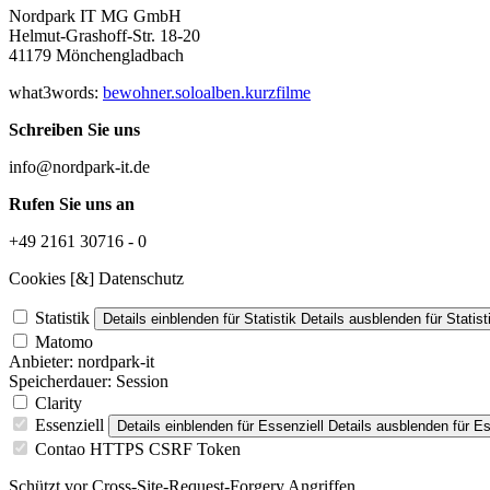
Nordpark IT MG GmbH
Helmut-Grashoff-Str. 18-20
41179 Mönchengladbach
what3words:
bewohner.soloalben.kurzfilme
Schreiben Sie uns
info@nordpark-it.de
Rufen Sie uns an
+49 2161 30716 - 0
Cookies [&] Datenschutz
Statistik
Details einblenden
für Statistik
Details ausblenden
für Statist
Matomo
Anbieter:
nordpark-it
Speicherdauer:
Session
Clarity
Essenziell
Details einblenden
für Essenziell
Details ausblenden
für Es
Contao HTTPS CSRF Token
Schützt vor Cross-Site-Request-Forgery Angriffen.