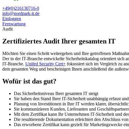
+49(0)216130716-0
info@nordpark-it.de
Einloggen
Fernwartung
Audit
Zertifiziertes Audit Ihrer gesamten IT
Möchten Sie einen Schritt weitergehen und Ihre getroffenen Maßna
Der in der IT-Branche entwickelte Sicherheitskatalog orientiert sich
IT-Branche.
Unifed Security Cert+
fokussiert sich im Vergleich zu an
dem gesamten Weg und bescheinigen Ihnen anschließend die außen
Wofür ist das gut?
Das Sicherheitsniveau Ihrer gesamten IT steigt
Sie haben den Stand Ihrer IT-Sicherheit unabhängig erfasst un
Planung von Investitionen in Ihre IT werden klarer, übersichtlic
Sie kommunizieren Kunden, Lieferanten und Geschäftspartnern,
Mit dem Zertifikat kann Ihr Unternehmen IT-Sicherheit und de
Die resultierende Dokumentation erleichtert den Abschluss vo
Das erworbene Zertifikat kann gezielt für Marketingzwecke ei