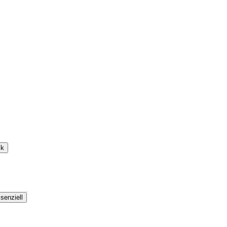
ik
senziell