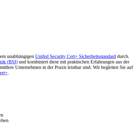
h dem unabhängigen
Unifed Security Cert+ Sicherheitsstandard
durch.
nik (BSI)
und kombiniert diese mit praktischen Erfahrungen aus der
ttlere Unternehmen in der Praxis leistbar sind. Wir begleiten Sie auf
ert+
.
en
heben