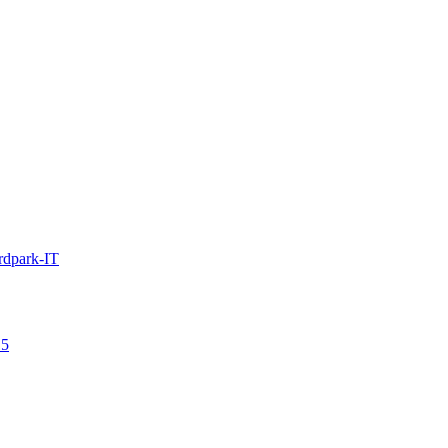
rdpark-IT
15